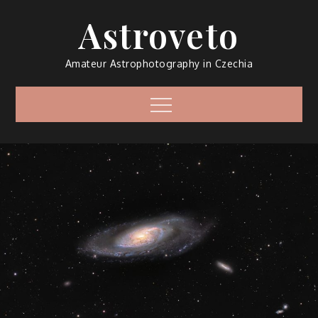
Skip
Astroveto
to
content
Amateur Astrophotography in Czechia
Menu