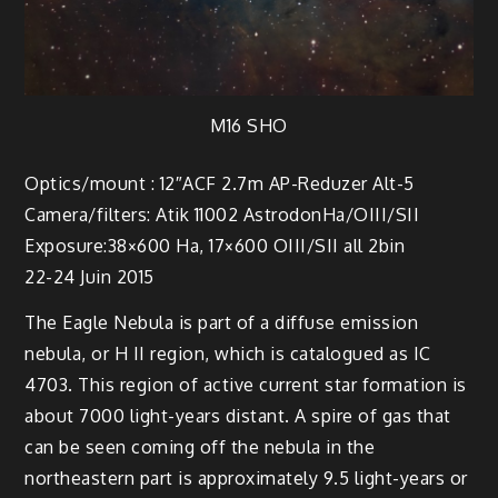
M16 SHO
Optics/mount : 12″ACF 2.7m AP-Reduzer Alt-5
Camera/filters: Atik 11002 AstrodonHa/OIII/SII
Exposure:38×600 Ha, 17×600 OIII/SII all 2bin
22-24 Juin 2015
The Eagle Nebula is part of a diffuse emission
nebula, or H II region, which is catalogued as IC
4703. This region of active current star formation is
about 7000 light-years distant. A spire of gas that
can be seen coming off the nebula in the
northeastern part is approximately 9.5 light-years or